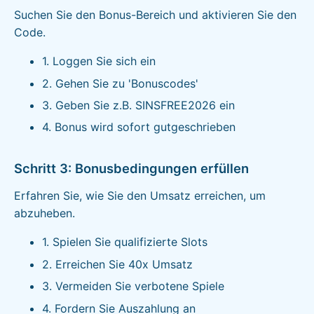
Suchen Sie den Bonus-Bereich und aktivieren Sie den
Code.
1. Loggen Sie sich ein
2. Gehen Sie zu 'Bonuscodes'
3. Geben Sie z.B. SINSFREE2026 ein
4. Bonus wird sofort gutgeschrieben
Schritt 3: Bonusbedingungen erfüllen
Erfahren Sie, wie Sie den Umsatz erreichen, um
abzuheben.
1. Spielen Sie qualifizierte Slots
2. Erreichen Sie 40x Umsatz
3. Vermeiden Sie verbotene Spiele
4. Fordern Sie Auszahlung an