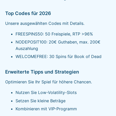
Top Codes für 2026
Unsere ausgewählten Codes mit Details.
FREESPINS50: 50 Freispiele, RTP >96%
NODEPOSIT100: 20€ Guthaben, max. 200€
Auszahlung
WELCOMEFREE: 30 Spins für Book of Dead
Erweiterte Tipps und Strategien
Optimieren Sie Ihr Spiel für höhere Chancen.
Nutzen Sie Low-Volatility-Slots
Setzen Sie kleine Beträge
Kombinieren mit VIP-Programm