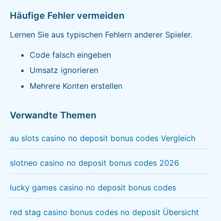
Häufige Fehler vermeiden
Lernen Sie aus typischen Fehlern anderer Spieler.
Code falsch eingeben
Umsatz ignorieren
Mehrere Konten erstellen
Verwandte Themen
au slots casino no deposit bonus codes Vergleich
slotneo casino no deposit bonus codes 2026
lucky games casino no deposit bonus codes
red stag casino bonus codes no deposit Übersicht