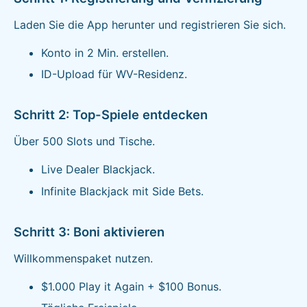
Laden Sie die App herunter und registrieren Sie sich.
Konto in 2 Min. erstellen.
ID-Upload für WV-Residenz.
Schritt 2: Top-Spiele entdecken
Über 500 Slots und Tische.
Live Dealer Blackjack.
Infinite Blackjack mit Side Bets.
Schritt 3: Boni aktivieren
Willkommenspaket nutzen.
$1.000 Play it Again + $100 Bonus.