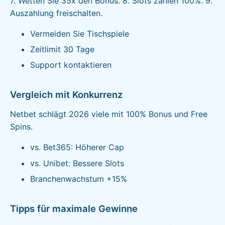
7. Wetten Sie 35x den Bonus. 8. Slots zählen 100%. 9.
Auszahlung freischalten.
Vermeiden Sie Tischspiele
Zeitlimit 30 Tage
Support kontaktieren
Vergleich mit Konkurrenz
Netbet schlägt 2026 viele mit 100% Bonus und Free
Spins.
vs. Bet365: Höherer Cap
vs. Unibet: Bessere Slots
Branchenwachstum +15%
Tipps für maximale Gewinne