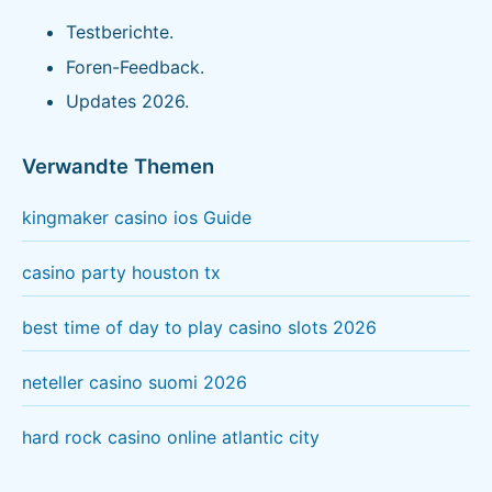
Testberichte.
Foren-Feedback.
Updates 2026.
Verwandte Themen
kingmaker casino ios Guide
casino party houston tx
best time of day to play casino slots 2026
neteller casino suomi 2026
hard rock casino online atlantic city