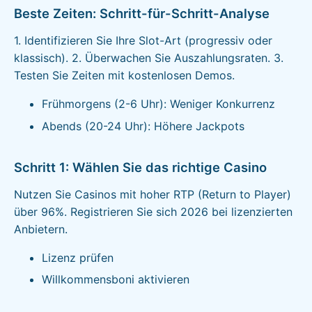
Beste Zeiten: Schritt-für-Schritt-Analyse
1. Identifizieren Sie Ihre Slot-Art (progressiv oder
klassisch). 2. Überwachen Sie Auszahlungsraten. 3.
Testen Sie Zeiten mit kostenlosen Demos.
Frühmorgens (2-6 Uhr): Weniger Konkurrenz
Abends (20-24 Uhr): Höhere Jackpots
Schritt 1: Wählen Sie das richtige Casino
Nutzen Sie Casinos mit hoher RTP (Return to Player)
über 96%. Registrieren Sie sich 2026 bei lizenzierten
Anbietern.
Lizenz prüfen
Willkommensboni aktivieren