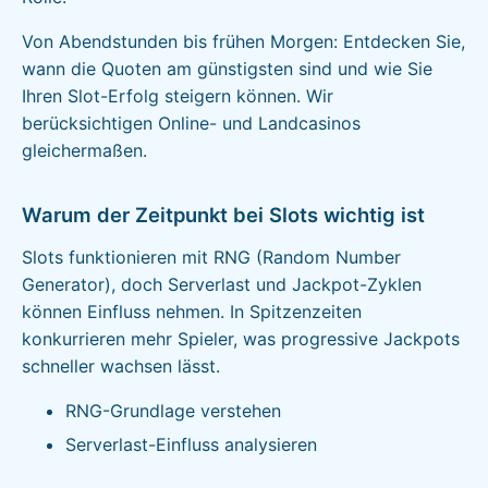
Von Abendstunden bis frühen Morgen: Entdecken Sie,
wann die Quoten am günstigsten sind und wie Sie
Ihren Slot-Erfolg steigern können. Wir
berücksichtigen Online- und Landcasinos
gleichermaßen.
Warum der Zeitpunkt bei Slots wichtig ist
Slots funktionieren mit RNG (Random Number
Generator), doch Serverlast und Jackpot-Zyklen
können Einfluss nehmen. In Spitzenzeiten
konkurrieren mehr Spieler, was progressive Jackpots
schneller wachsen lässt.
RNG-Grundlage verstehen
Serverlast-Einfluss analysieren