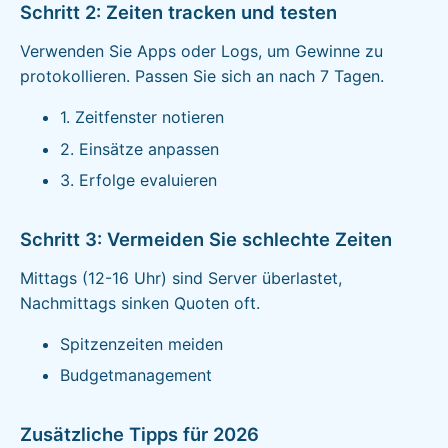
Schritt 2: Zeiten tracken und testen
Verwenden Sie Apps oder Logs, um Gewinne zu
protokollieren. Passen Sie sich an nach 7 Tagen.
1. Zeitfenster notieren
2. Einsätze anpassen
3. Erfolge evaluieren
Schritt 3: Vermeiden Sie schlechte Zeiten
Mittags (12-16 Uhr) sind Server überlastet,
Nachmittags sinken Quoten oft.
Spitzenzeiten meiden
Budgetmanagement
Zusätzliche Tipps für 2026