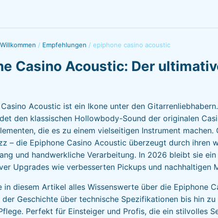
 Willkommen
/
Empfehlungen
/
epiphone casino acoustic
e Casino Acoustic: Der ultimati
Casino Acoustic ist ein Ikone unter den Gitarrenliebhabern
det den klassischen Hollowbody-Sound der originalen Casi
lementen, die es zu einem vielseitigen Instrument machen. 
zz – die Epiphone Casino Acoustic überzeugt durch ihren 
ang und handwerkliche Verarbeitung. In 2026 bleibt sie ein 
ver Upgrades wie verbesserten Pickups und nachhaltigen Ma
 in diesem Artikel alles Wissenswerte über die Epiphone C
 der Geschichte über technische Spezifikationen bis hin zu
flege. Perfekt für Einsteiger und Profis, die ein stilvolles 