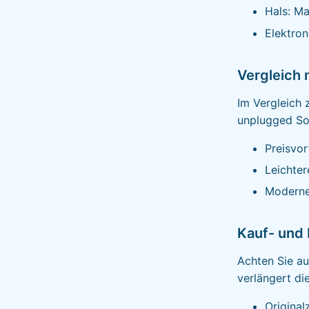
Hals: Ma
Elektron
Vergleich 
Im Vergleich 
unplugged So
Preisvor
Leichter
Moderne
Kauf- und 
Achten Sie a
verlängert di
Original