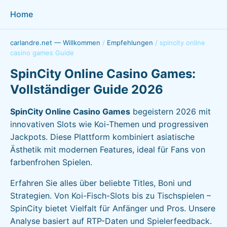
Home
carlandre.net — Willkommen
/
Empfehlungen
/
spincity online
casino games Guide
SpinCity Online Casino Games:
Vollständiger Guide 2026
SpinCity Online Casino Games
begeistern 2026 mit
innovativen Slots wie Koi-Themen und progressiven
Jackpots. Diese Plattform kombiniert asiatische
Ästhetik mit modernen Features, ideal für Fans von
farbenfrohen Spielen.
Erfahren Sie alles über beliebte Titles, Boni und
Strategien. Von Koi-Fisch-Slots bis zu Tischspielen –
SpinCity bietet Vielfalt für Anfänger und Pros. Unsere
Analyse basiert auf RTP-Daten und Spielerfeedback.