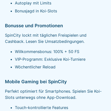
Autoplay mit Limits
Bonusjagd in Koi-Slots
Bonusse und Promotionen
SpinCity lockt mit täglichen Freispielen und
Cashback. Lesen Sie Umsatzbedingungen.
Willkommensbonus: 100% + 50 FS
VIP-Programm: Exklusive Koi-Turniere
Wöchentlicher Reload
Mobile Gaming bei SpinCity
Perfekt optimiert für Smartphones. Spielen Sie Koi-
Slots unterwegs ohne App-Download.
Touch-kontrollierte Features