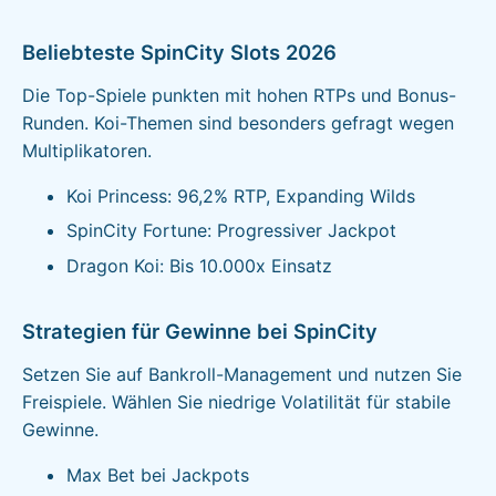
Beliebteste SpinCity Slots 2026
Die Top-Spiele punkten mit hohen RTPs und Bonus-
Runden. Koi-Themen sind besonders gefragt wegen
Multiplikatoren.
Koi Princess: 96,2% RTP, Expanding Wilds
SpinCity Fortune: Progressiver Jackpot
Dragon Koi: Bis 10.000x Einsatz
Strategien für Gewinne bei SpinCity
Setzen Sie auf Bankroll-Management und nutzen Sie
Freispiele. Wählen Sie niedrige Volatilität für stabile
Gewinne.
Max Bet bei Jackpots