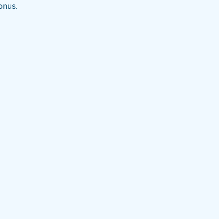
onus.