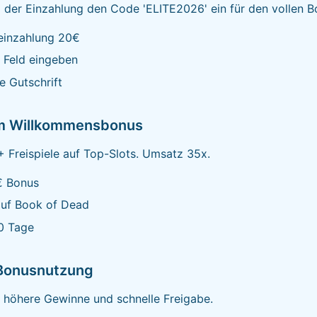
 der Einzahlung den Code 'ELITE2026' ein für den vollen B
einzahlung 20€
 Feld eingeben
e Gutschrift
um Willkommensbonus
 Freispiele auf Top-Slots. Umsatz 35x.
€ Bonus
auf Book of Dead
0 Tage
 Bonusnutzung
r höhere Gewinne und schnelle Freigabe.