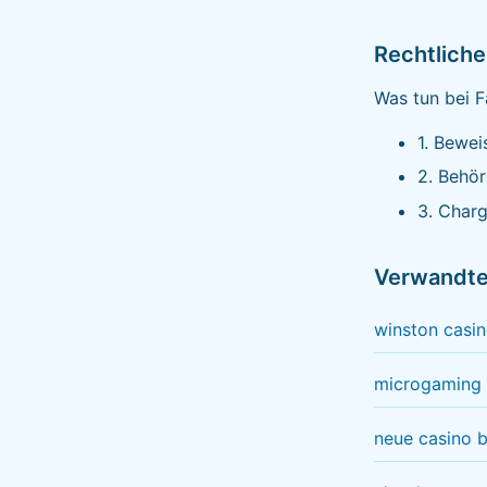
Rechtliche
Was tun bei 
1. Bewe
2. Behö
3. Charg
Verwandt
winston casi
microgaming m
neue casino 