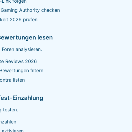
r-Link folgen
a Gaming Authority checken
gkeit 2026 prüfen
 Bewertungen lesen
d Foren analysieren.
ste Reviews 2026
Bewertungen filtern
ontra listen
 Test-Einzahlung
g testen.
inzahlen
 aktivieren