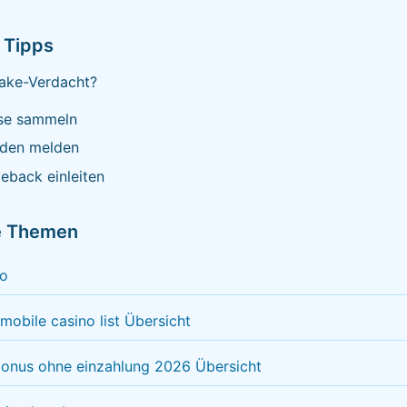
 Tipps
Fake-Verdacht?
ise sammeln
rden melden
eback einleiten
e Themen
no
obile casino list Übersicht
bonus ohne einzahlung 2026 Übersicht