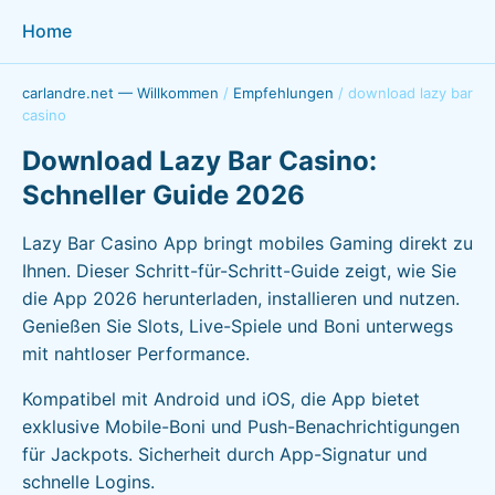
Home
carlandre.net — Willkommen
/
Empfehlungen
/
download lazy bar
casino
Download Lazy Bar Casino:
Schneller Guide 2026
Lazy Bar Casino App bringt mobiles Gaming direkt zu
Ihnen. Dieser Schritt-für-Schritt-Guide zeigt, wie Sie
die App 2026 herunterladen, installieren und nutzen.
Genießen Sie Slots, Live-Spiele und Boni unterwegs
mit nahtloser Performance.
Kompatibel mit Android und iOS, die App bietet
exklusive Mobile-Boni und Push-Benachrichtigungen
für Jackpots. Sicherheit durch App-Signatur und
schnelle Logins.