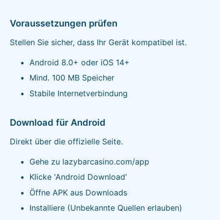
Voraussetzungen prüfen
Stellen Sie sicher, dass Ihr Gerät kompatibel ist.
Android 8.0+ oder iOS 14+
Mind. 100 MB Speicher
Stabile Internetverbindung
Download für Android
Direkt über die offizielle Seite.
Gehe zu lazybarcasino.com/app
Klicke 'Android Download'
Öffne APK aus Downloads
Installiere (Unbekannte Quellen erlauben)