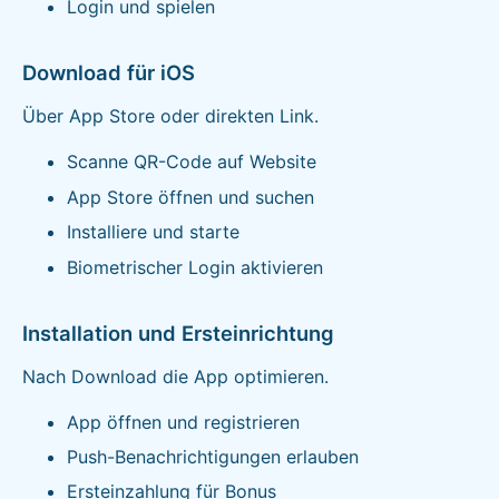
Login und spielen
Download für iOS
Über App Store oder direkten Link.
Scanne QR-Code auf Website
App Store öffnen und suchen
Installiere und starte
Biometrischer Login aktivieren
Installation und Ersteinrichtung
Nach Download die App optimieren.
App öffnen und registrieren
Push-Benachrichtigungen erlauben
Ersteinzahlung für Bonus