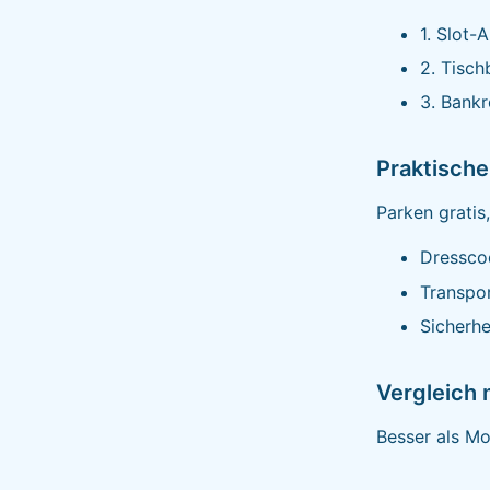
1. Slot-
2. Tisc
3. Bankr
Praktische
Parken gratis
Dressco
Transpo
Sicherhe
Vergleich 
Besser als Mo