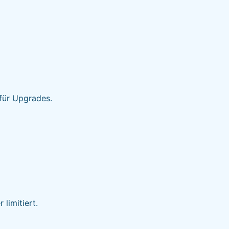
für Upgrades.
limitiert.