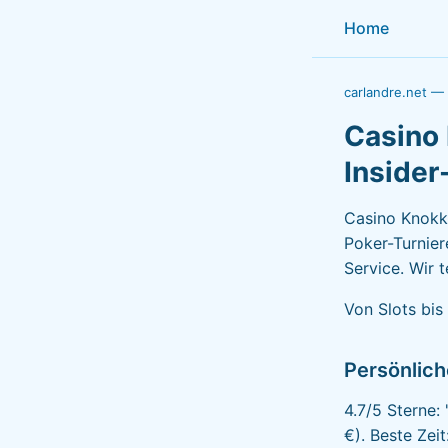
Home
carlandre.net —
Casino 
Inside
Casino Knokke
Poker-Turnier
Service. Wir 
Von Slots bis
Persönlich
4.7/5 Sterne:
€). Beste Ze