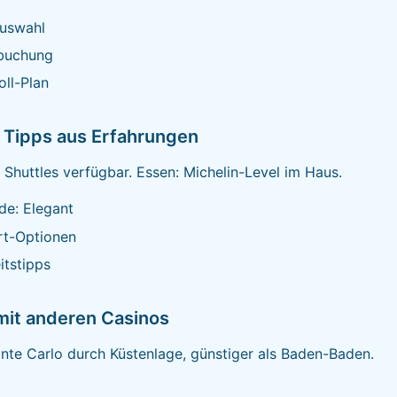
Auswahl
hbuchung
oll-Plan
 Tipps aus Erfahrungen
, Shuttles verfügbar. Essen: Michelin-Level im Haus.
de: Elegant
rt-Optionen
itstipps
mit anderen Casinos
nte Carlo durch Küstenlage, günstiger als Baden-Baden.