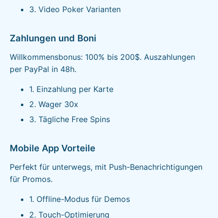
3. Video Poker Varianten
Zahlungen und Boni
Willkommensbonus: 100% bis 200$. Auszahlungen
per PayPal in 48h.
1. Einzahlung per Karte
2. Wager 30x
3. Tägliche Free Spins
Mobile App Vorteile
Perfekt für unterwegs, mit Push-Benachrichtigungen
für Promos.
1. Offline-Modus für Demos
2. Touch-Optimierung