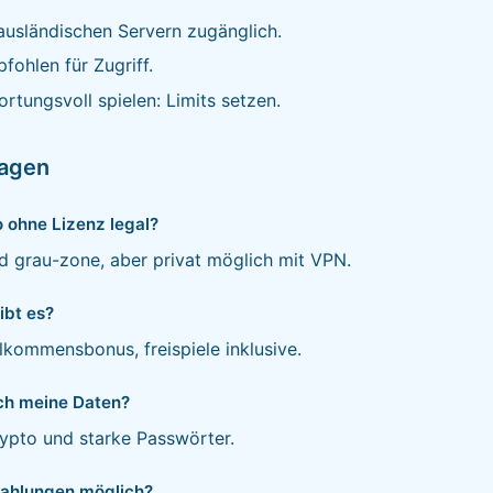
ausländischen Servern zugänglich.
ohlen für Zugriff.
rtungsvoll spielen: Limits setzen.
ragen
o ohne Lizenz legal?
d grau-zone, aber privat möglich mit VPN.
ibt es?
lkommensbonus, freispiele inklusive.
ch meine Daten?
ypto und starke Passwörter.
zahlungen möglich?