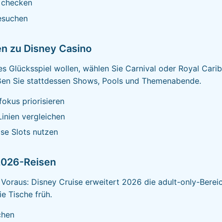
n checken
esuchen
en zu Disney Casino
tes Glücksspiel wollen, wählen Sie Carnival oder Royal Cari
ßen Sie stattdessen Shows, Pools und Themenabende.
fokus priorisieren
inien vergleichen
se Slots nutzen
2026-Reisen
 Voraus: Disney Cruise erweitert 2026 die adult-only-Berei
ie Tische früh.
chen