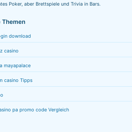
tes Poker, aber Brettspiele und Trivia in Bars.
e Themen
login download
z casino
ea mayapalace
m casino Tipps
no
casino pa promo code Vergleich