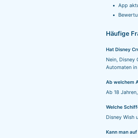
App aktu
Bewertu
Häufige F
Hat Disney Cr
Nein, Disney 
Automaten in
Ab welchem Al
Ab 18 Jahren,
Welche Schiff
Disney Wish 
Kann man auf 