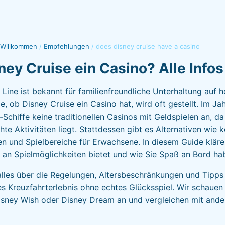
 Willkommen
/
Empfehlungen
/
does disney cruise have a casino
ney Cruise ein Casino? Alle Info
 Line ist bekannt für familienfreundliche Unterhaltung auf h
e, ob Disney Cruise ein Casino hat, wird oft gestellt. Im J
-Schiffe keine traditionellen Casinos mit Geldspielen an, d
hte Aktivitäten liegt. Stattdessen gibt es Alternativen wie 
n und Spielbereiche für Erwachsene. In diesem Guide kläre
 an Spielmöglichkeiten bietet und wie Sie Spaß an Bord h
alles über die Regelungen, Altersbeschränkungen und Tipps 
s Kreuzfahrterlebnis ohne echtes Glücksspiel. Wir schauen
isney Wish oder Disney Dream an und vergleichen mit ander