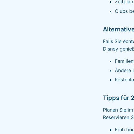
Zeitpla
Clubs b
Alternativ
Falls Sie ech
Disney genie
Familien
Andere L
Kostenlo
Tipps für 
Planen Sie im
Reservieren S
Früh bu