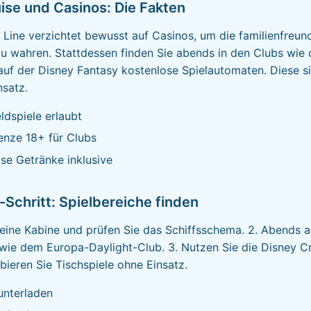
ise und Casinos: Die Fakten
 Line verzichtet bewusst auf Casinos, um die familienfreun
 wahren. Stattdessen finden Sie abends in den Clubs wie 
auf der Disney Fantasy kostenlose Spielautomaten. Diese s
nsatz.
ldspiele erlaubt
enze 18+ für Clubs
se Getränke inklusive
r-Schritt: Spielbereiche finden
 eine Kabine und prüfen Sie das Schiffsschema. 2. Abends a
ie dem Europa-Daylight-Club. 3. Nutzen Sie die Disney Cr
obieren Sie Tischspiele ohne Einsatz.
unterladen