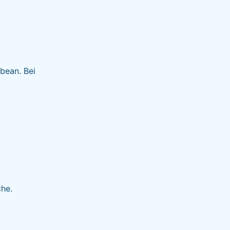
bbean. Bei
che.