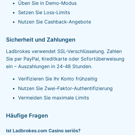
Üben Sie in Demo-Modus
Setzen Sie Loss-Limits
Nutzen Sie Cashback-Angebote
Sicherheit und Zahlungen
Ladbrokes verwendet SSL-Verschlüsselung. Zahlen
Sie per PayPal, Kreditkarte oder Sofortüberweisung
ein – Auszahlungen in 24-48 Stunden.
Verifizieren Sie Ihr Konto frühzeitig
Nutzen Sie Zwei-Faktor-Authentifizierung
Vermeiden Sie maximale Limits
Häufige Fragen
Ist Ladbrokes.com Casino seriös?