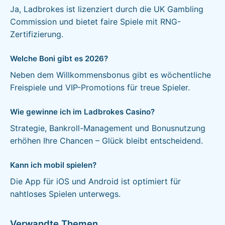
Ja, Ladbrokes ist lizenziert durch die UK Gambling
Commission und bietet faire Spiele mit RNG-
Zertifizierung.
Welche Boni gibt es 2026?
Neben dem Willkommensbonus gibt es wöchentliche
Freispiele und VIP-Promotions für treue Spieler.
Wie gewinne ich im Ladbrokes Casino?
Strategie, Bankroll-Management und Bonusnutzung
erhöhen Ihre Chancen – Glück bleibt entscheidend.
Kann ich mobil spielen?
Die App für iOS und Android ist optimiert für
nahtloses Spielen unterwegs.
Verwandte Themen