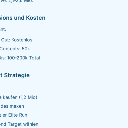
ve: 2,1-2,6 Mio.
sions und Kosten
hnt.
 Out: Kostenlos
 Contents: 50k
ks: 100-200k Total
 Strategie
e kaufen (1,2 Mio)
ades maxen
eler Elite Run
ond Target wählen