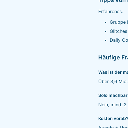
Tipps von 
Erfahrenes.
Gruppe 
Glitche
Daily C
Häufige F
Was ist der m
Über 3,6 Mio.
Solo machbar
Nein, mind. 2
Kosten vorab
Arcade + Upgr