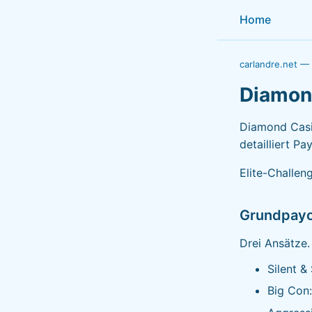
Home
carlandre.net —
Diamon
Diamond Casin
detailliert P
Elite-Challe
Grundpayo
Drei Ansätze.
Silent &
Big Con: