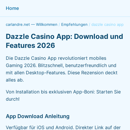
Home
carlandre.net — Willkommen
/
Empfehlungen
/
dazzle casino app
Dazzle Casino App: Download und
Features 2026
Die Dazzle Casino App revolutioniert mobiles
Gaming 2026. Blitzschnell, benutzerfreundlich und
mit allen Desktop-Features. Diese Rezension deckt
alles ab.
Von Installation bis exklusiven App-Boni: Starten Sie
durch!
App Download Anleitung
Verfügbar für iOS und Android. Direkter Link auf der