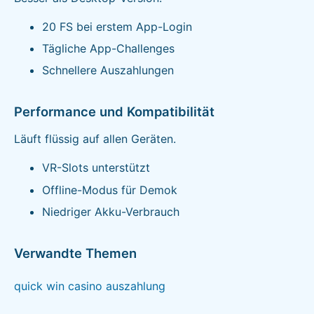
20 FS bei erstem App-Login
Tägliche App-Challenges
Schnellere Auszahlungen
Performance und Kompatibilität
Läuft flüssig auf allen Geräten.
VR-Slots unterstützt
Offline-Modus für Demok
Niedriger Akku-Verbrauch
Verwandte Themen
quick win casino auszahlung