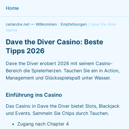
Home
carlandre.net — Willkommen
/
Empfehlungen
/
dave the diver
casino
Dave the Diver Casino: Beste
Tipps 2026
Dave the Diver erobert 2026 mit seinem Casino-
Bereich die Spielerherzen. Tauchen Sie ein in Action,
Management und Glücksspielspaß unter Wasser.
Einführung ins Casino
Das Casino in Dave the Diver bietet Slots, Blackjack
und Events. Sammeln Sie Chips durch Tauchen.
Zugang nach Chapter 4