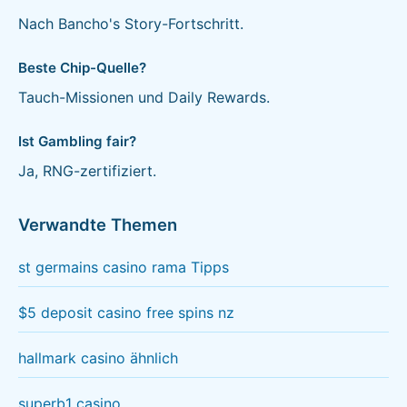
Nach Bancho's Story-Fortschritt.
Beste Chip-Quelle?
Tauch-Missionen und Daily Rewards.
Ist Gambling fair?
Ja, RNG-zertifiziert.
Verwandte Themen
st germains casino rama Tipps
$5 deposit casino free spins nz
hallmark casino ähnlich
superb1 casino