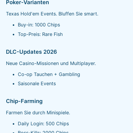
Poker-Varianten
Texas Hold'em Events. Bluffen Sie smart.
Buy-in: 1000 Chips
Top-Preis: Rare Fish
DLC-Updates 2026
Neue Casino-Missionen und Multiplayer.
Co-op Tauchen + Gambling
Saisonale Events
Chip-Farming
Farmen Sie durch Minispiele.
Daily Login: 500 Chips
Boss-Kills: 2000 Chips