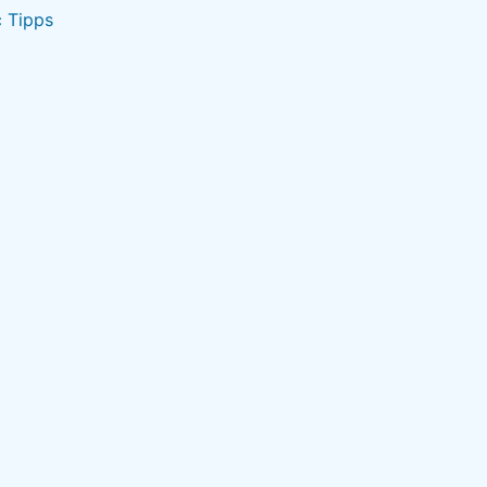
c Tipps