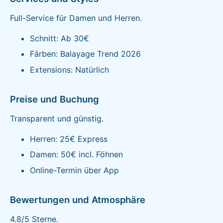
Full-Service für Damen und Herren.
Schnitt: Ab 30€
Färben: Balayage Trend 2026
Extensions: Natürlich
Preise und Buchung
Transparent und günstig.
Herren: 25€ Express
Damen: 50€ incl. Föhnen
Online-Termin über App
Bewertungen und Atmosphäre
4.8/5 Sterne.