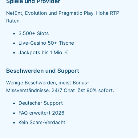
Spiele und Provider
NetEnt, Evolution und Pragmatic Play. Hohe RTP-
Raten.
3.500+ Slots
Live-Casino 50+ Tische
Jackpots bis 1 Mio. €
Beschwerden und Support
Wenige Beschwerden, meist Bonus-
Missverständnisse. 24/7 Chat löst 90% sofort.
Deutscher Support
FAQ erweitert 2026
Kein Scam-Verdacht