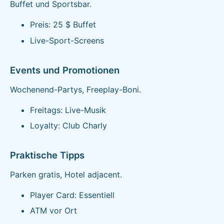
Buffet und Sportsbar.
Preis: 25 $ Buffet
Live-Sport-Screens
Events und Promotionen
Wochenend-Partys, Freeplay-Boni.
Freitags: Live-Musik
Loyalty: Club Charly
Praktische Tipps
Parken gratis, Hotel adjacent.
Player Card: Essentiell
ATM vor Ort