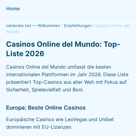
Home
carlandre.net — Willkommen
/
Empfehlungen
/
casinos online del
mundo
Casinos Online del Mundo: Top-
Liste 2026
Casinos Online del Mundo umfasst die besten
internationalen Plattformen im Jahr 2026. Diese Liste
präsentiert Top-Casinos aus aller Welt mit Fokus auf
Sicherheit, Spielevielfalt und Boni.
Europa: Beste Online Casinos
Europäische Casinos wie LeoVegas und Unibet
dominieren mit EU-Lizenzen.