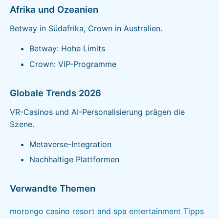
Afrika und Ozeanien
Betway in Südafrika, Crown in Australien.
Betway: Hohe Limits
Crown: VIP-Programme
Globale Trends 2026
VR-Casinos und AI-Personalisierung prägen die
Szene.
Metaverse-Integration
Nachhaltige Plattformen
Verwandte Themen
morongo casino resort and spa entertainment Tipps