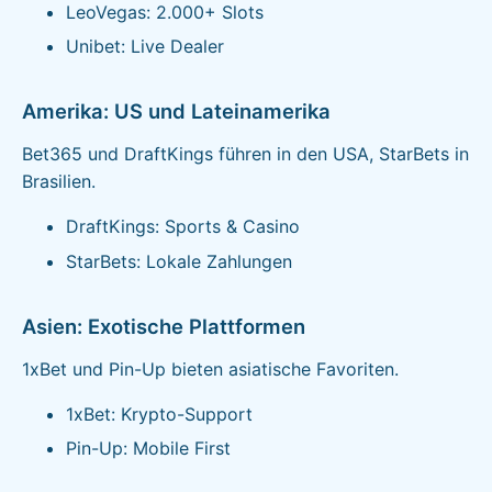
LeoVegas: 2.000+ Slots
Unibet: Live Dealer
Amerika: US und Lateinamerika
Bet365 und DraftKings führen in den USA, StarBets in
Brasilien.
DraftKings: Sports & Casino
StarBets: Lokale Zahlungen
Asien: Exotische Plattformen
1xBet und Pin-Up bieten asiatische Favoriten.
1xBet: Krypto-Support
Pin-Up: Mobile First