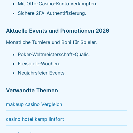
Mit Otto-Casino-Konto verknüpfen.
Sichere 2FA-Authentifizierung.
Aktuelle Events und Promotionen 2026
Monatliche Turniere und Boni für Spieler.
Poker-Weltmeisterschaft-Qualis.
Freispiele-Wochen.
Neujahrsfeier-Events.
Verwandte Themen
makeup casino Vergleich
casino hotel kamp lintfort