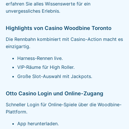
erfahren Sie alles Wissenswerte für ein
unvergessliches Erlebnis.
Highlights von Casino Woodbine Toronto
Die Rennbahn kombiniert mit Casino-Action macht es
einzigartig.
Harness-Rennen live.
VIP-Räume für High Roller.
Große Slot-Auswahl mit Jackpots.
Otto Casino Login und Online-Zugang
Schneller Login für Online-Spiele über die Woodbine-
Plattform.
App herunterladen.