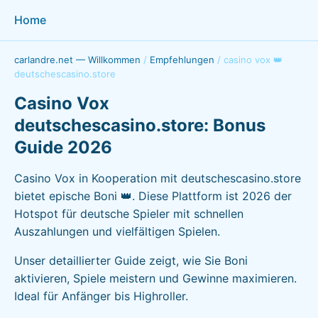
Home
carlandre.net — Willkommen
/
Empfehlungen
/
casino vox 👑
deutschescasino.store
Casino Vox
deutschescasino.store: Bonus
Guide 2026
Casino Vox in Kooperation mit deutschescasino.store
bietet epische Boni 👑. Diese Plattform ist 2026 der
Hotspot für deutsche Spieler mit schnellen
Auszahlungen und vielfältigen Spielen.
Unser detaillierter Guide zeigt, wie Sie Boni
aktivieren, Spiele meistern und Gewinne maximieren.
Ideal für Anfänger bis Highroller.