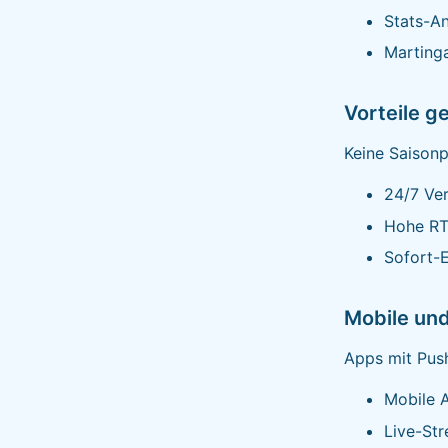
Stats-A
Martinga
Vorteile g
Keine Saisonp
24/7 Ve
Hohe R
Sofort-
Mobile un
Apps mit Push
Mobile 
Live-St