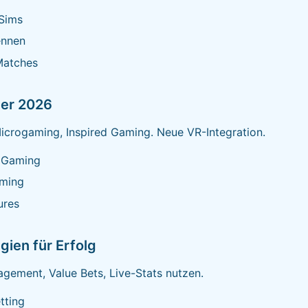
-Sims
ennen
Matches
ter 2026
icrogaming, Inspired Gaming. Neue VR-Integration.
d Gaming
ming
ures
gien für Erfolg
gement, Value Bets, Live-Stats nutzen.
tting