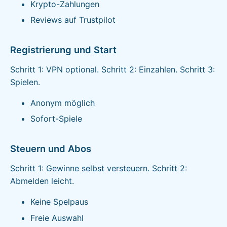
Krypto-Zahlungen
Reviews auf Trustpilot
Registrierung und Start
Schritt 1: VPN optional. Schritt 2: Einzahlen. Schritt 3:
Spielen.
Anonym möglich
Sofort-Spiele
Steuern und Abos
Schritt 1: Gewinne selbst versteuern. Schritt 2:
Abmelden leicht.
Keine Spelpaus
Freie Auswahl