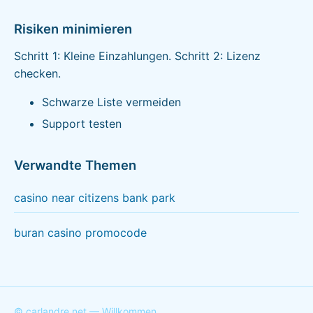
Risiken minimieren
Schritt 1: Kleine Einzahlungen. Schritt 2: Lizenz
checken.
Schwarze Liste vermeiden
Support testen
Verwandte Themen
casino near citizens bank park
buran casino promocode
© carlandre.net — Willkommen