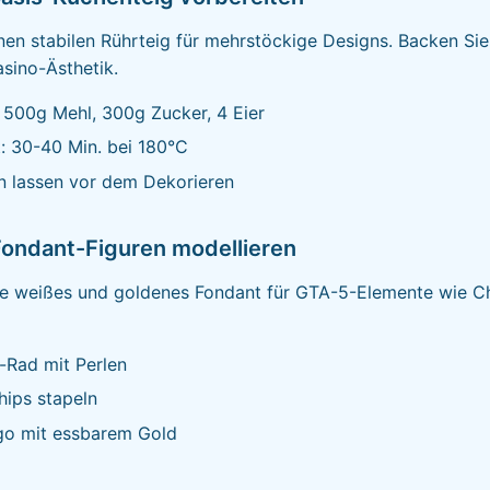
nen stabilen Rührteig für mehrstöckige Designs. Backen Sie
sino-Ästhetik.
 500g Mehl, 300g Zucker, 4 Eier
: 30-40 Min. bei 180°C
n lassen vor dem Dekorieren
 Fondant-Figuren modellieren
e weißes und goldenes Fondant für GTA-5-Elemente wie C
-Rad mit Perlen
hips stapeln
o mit essbarem Gold