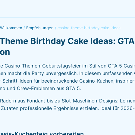
 Willkommen
/
Empfehlungen
/
casino theme birthday cake ideas
Theme Birthday Cake Ideas: GTA
ion
ine Casino-Themen-Geburtstagsfeier im Stil von GTA 5 Cas
en macht die Party unvergesslich. In diesem umfassenden 
ür-Schritt-Ideen für beeindruckende Casino-Kuchen, inspirier
ino und Crew-Emblemen aus GTA 5.
Rädern aus Fondant bis zu Slot-Maschinen-Designs: Lernen 
 Zutaten professionelle Ergebnisse erzielen. Ideal für 2026
 Basis-Kuchenteig vorbereiten