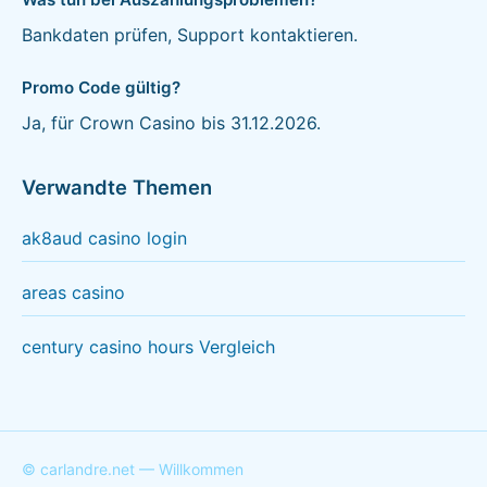
Bankdaten prüfen, Support kontaktieren.
Promo Code gültig?
Ja, für Crown Casino bis 31.12.2026.
Verwandte Themen
ak8aud casino login
areas casino
century casino hours Vergleich
© carlandre.net — Willkommen