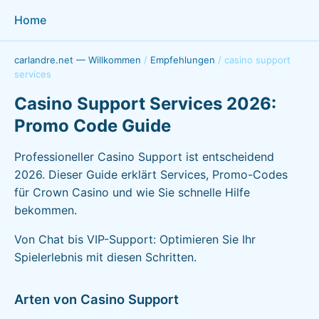
Home
carlandre.net — Willkommen
/
Empfehlungen
/
casino support
services
Casino Support Services 2026:
Promo Code Guide
Professioneller Casino Support ist entscheidend
2026. Dieser Guide erklärt Services, Promo-Codes
für Crown Casino und wie Sie schnelle Hilfe
bekommen.
Von Chat bis VIP-Support: Optimieren Sie Ihr
Spielerlebnis mit diesen Schritten.
Arten von Casino Support