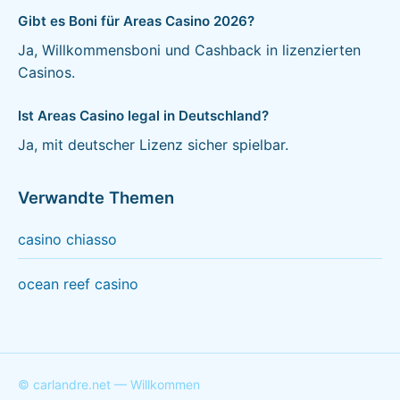
Gibt es Boni für Areas Casino 2026?
Ja, Willkommensboni und Cashback in lizenzierten
Casinos.
Ist Areas Casino legal in Deutschland?
Ja, mit deutscher Lizenz sicher spielbar.
Verwandte Themen
casino chiasso
ocean reef casino
© carlandre.net — Willkommen