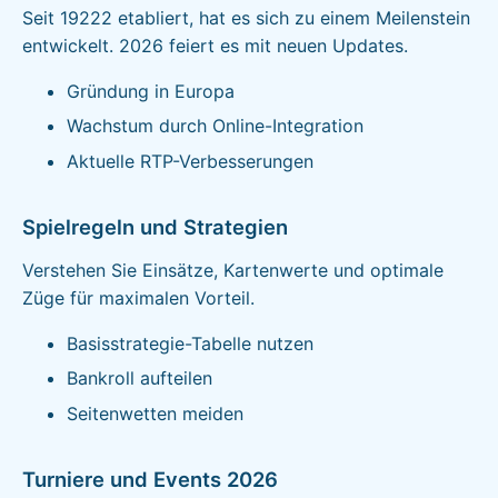
Seit 19222 etabliert, hat es sich zu einem Meilenstein
entwickelt. 2026 feiert es mit neuen Updates.
Gründung in Europa
Wachstum durch Online-Integration
Aktuelle RTP-Verbesserungen
Spielregeln und Strategien
Verstehen Sie Einsätze, Kartenwerte und optimale
Züge für maximalen Vorteil.
Basisstrategie-Tabelle nutzen
Bankroll aufteilen
Seitenwetten meiden
Turniere und Events 2026