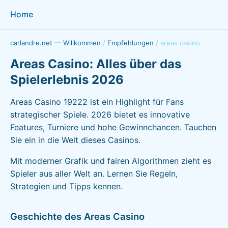
Home
carlandre.net — Willkommen
/
Empfehlungen
/
areas casino
Areas Casino: Alles über das
Spielerlebnis 2026
Areas Casino 19222 ist ein Highlight für Fans
strategischer Spiele. 2026 bietet es innovative
Features, Turniere und hohe Gewinnchancen. Tauchen
Sie ein in die Welt dieses Casinos.
Mit moderner Grafik und fairen Algorithmen zieht es
Spieler aus aller Welt an. Lernen Sie Regeln,
Strategien und Tipps kennen.
Geschichte des Areas Casino