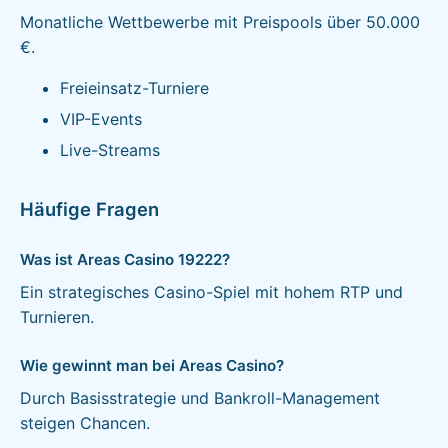
Monatliche Wettbewerbe mit Preispools über 50.000
€.
Freieinsatz-Turniere
VIP-Events
Live-Streams
Häufige Fragen
Was ist Areas Casino 19222?
Ein strategisches Casino-Spiel mit hohem RTP und
Turnieren.
Wie gewinnt man bei Areas Casino?
Durch Basisstrategie und Bankroll-Management
steigen Chancen.