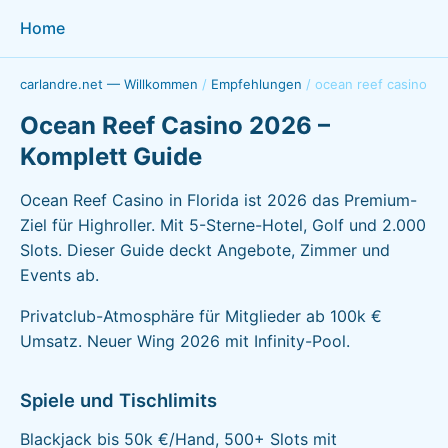
Home
carlandre.net — Willkommen
/
Empfehlungen
/
ocean reef casino
Ocean Reef Casino 2026 –
Komplett Guide
Ocean Reef Casino in Florida ist 2026 das Premium-
Ziel für Highroller. Mit 5-Sterne-Hotel, Golf und 2.000
Slots. Dieser Guide deckt Angebote, Zimmer und
Events ab.
Privatclub-Atmosphäre für Mitglieder ab 100k €
Umsatz. Neuer Wing 2026 mit Infinity-Pool.
Spiele und Tischlimits
Blackjack bis 50k €/Hand, 500+ Slots mit