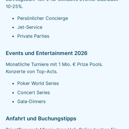
10-25%.
Persönlicher Concierge
Jet-Service
Private Parties
Events und Entertainment 2026
Monatliche Turniere mit 1 Mio. € Prize Pools.
Konzerte von Top-Acts.
Poker World Series
Concert Series
Gala-Dinners
Anfahrt und Buchungstipps