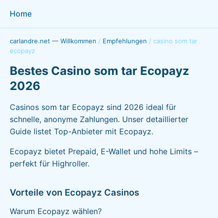
Home
carlandre.net — Willkommen
/
Empfehlungen
/
casino som tar
ecopayz
Bestes Casino som tar Ecopayz
2026
Casinos som tar Ecopayz sind 2026 ideal für
schnelle, anonyme Zahlungen. Unser detaillierter
Guide listet Top-Anbieter mit Ecopayz.
Ecopayz bietet Prepaid, E-Wallet und hohe Limits –
perfekt für Highroller.
Vorteile von Ecopayz Casinos
Warum Ecopayz wählen?