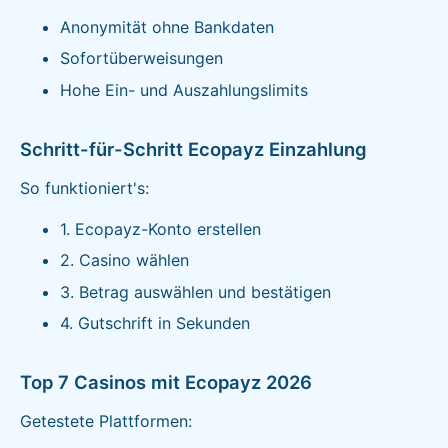
Anonymität ohne Bankdaten
Sofortüberweisungen
Hohe Ein- und Auszahlungslimits
Schritt-für-Schritt Ecopayz Einzahlung
So funktioniert's:
1. Ecopayz-Konto erstellen
2. Casino wählen
3. Betrag auswählen und bestätigen
4. Gutschrift in Sekunden
Top 7 Casinos mit Ecopayz 2026
Getestete Plattformen: