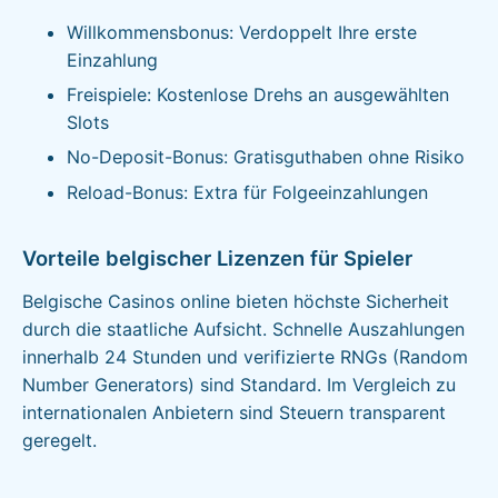
Willkommensbonus: Verdoppelt Ihre erste
Einzahlung
Freispiele: Kostenlose Drehs an ausgewählten
Slots
No-Deposit-Bonus: Gratisguthaben ohne Risiko
Reload-Bonus: Extra für Folgeeinzahlungen
Vorteile belgischer Lizenzen für Spieler
Belgische Casinos online bieten höchste Sicherheit
durch die staatliche Aufsicht. Schnelle Auszahlungen
innerhalb 24 Stunden und verifizierte RNGs (Random
Number Generators) sind Standard. Im Vergleich zu
internationalen Anbietern sind Steuern transparent
geregelt.