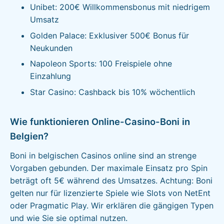
Unibet: 200€ Willkommensbonus mit niedrigem
Umsatz
Golden Palace: Exklusiver 500€ Bonus für
Neukunden
Napoleon Sports: 100 Freispiele ohne
Einzahlung
Star Casino: Cashback bis 10% wöchentlich
Wie funktionieren Online-Casino-Boni in
Belgien?
Boni in belgischen Casinos online sind an strenge
Vorgaben gebunden. Der maximale Einsatz pro Spin
beträgt oft 5€ während des Umsatzes. Achtung: Boni
gelten nur für lizenzierte Spiele wie Slots von NetEnt
oder Pragmatic Play. Wir erklären die gängigen Typen
und wie Sie sie optimal nutzen.