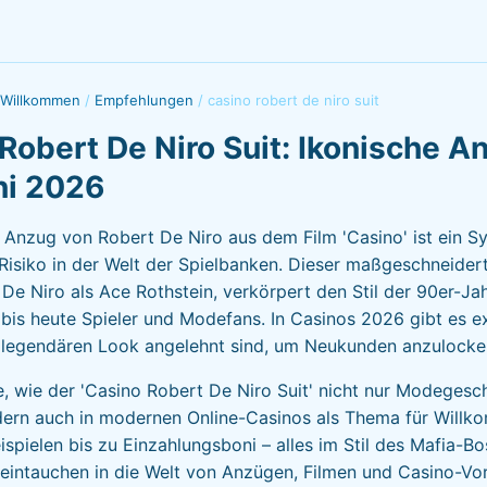
 Willkommen
/
Empfehlungen
/
casino robert de niro suit
Robert De Niro Suit: Ikonische A
ni 2026
 Anzug von Robert De Niro aus dem Film 'Casino' ist ein S
isiko in der Welt der Spielbanken. Dieser maßgeschneider
De Niro als Ace Rothstein, verkörpert den Stil der 90er-Ja
t bis heute Spieler und Modefans. In Casinos 2026 gibt es ex
n legendären Look angelehnt sind, um Neukunden anzulocke
, wie der 'Casino Robert De Niro Suit' nicht nur Modegesc
ndern auch in modernen Online-Casinos als Thema für Will
eispielen bis zu Einzahlungsboni – alles im Stil des Mafia-B
r eintauchen in die Welt von Anzügen, Filmen und Casino-Vor