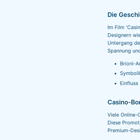
Die Geschi
Im Film 'Casi
Designern wie
Untergang de
Spannung und
Brioni-
Symboli
Einflus
Casino-Bon
Viele Online-
Diese Promoti
Premium-Desi