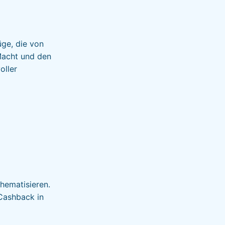
üge, die von
 Macht und den
oller
thematisieren.
Cashback in