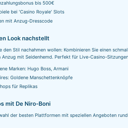
nzahlungsbonus bis 500€
piele bei 'Casino Royale' Slots
ten mit Anzug-Dresscode
n Look nachstellt
die den Stil nachahmen wollen: Kombinieren Sie einen schmal
n Anzug mit Seidenhemd. Perfekt für Live-Casino-Sitzunge
ene Marken: Hugo Boss, Armani
ires: Goldene Manschettenknöpfe
hops für Replikas
s mit De Niro-Boni
wahl der besten Plattformen mit speziellen Angeboten run