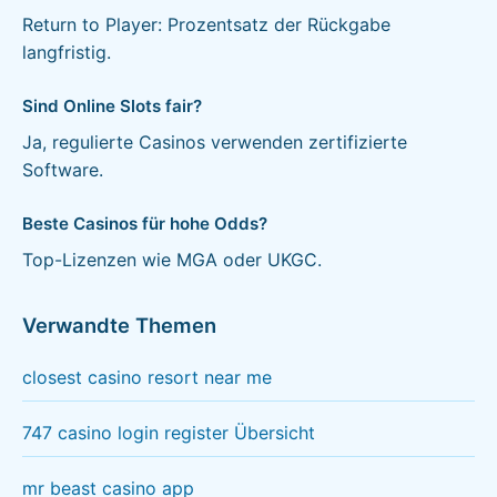
Return to Player: Prozentsatz der Rückgabe
langfristig.
Sind Online Slots fair?
Ja, regulierte Casinos verwenden zertifizierte
Software.
Beste Casinos für hohe Odds?
Top-Lizenzen wie MGA oder UKGC.
Verwandte Themen
closest casino resort near me
747 casino login register Übersicht
mr beast casino app