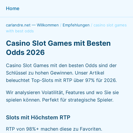
Home
carlandre.net — Willkommen
/
Empfehlungen
/
casino slot games
with best odds
Casino Slot Games mit Besten
Odds 2026
Casino Slot Games mit den besten Odds sind der
Schlüssel zu hohen Gewinnen. Unser Artikel
beleuchtet Top-Slots mit RTP über 97% für 2026.
Wir analysieren Volatilität, Features und wo Sie sie
spielen können. Perfekt für strategische Spieler.
Slots mit Höchstem RTP
RTP von 98%+ machen diese zu Favoriten.