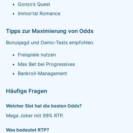
Gonzo’s Quest
Immortal Romance
Tipps zur Maximierung von Odds
Bonusjagd und Demo-Tests empfohlen.
Freispiele nutzen
Max Bet bei Progressives
Bankroll-Management
Häufige Fragen
Welcher Slot hat die besten Odds?
Mega Joker mit 99% RTP.
Was bedeutet RTP?