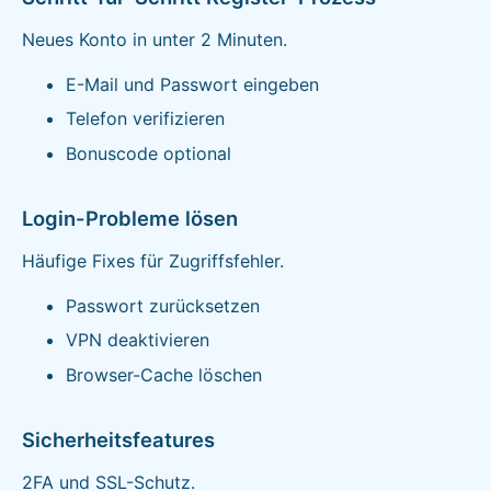
Neues Konto in unter 2 Minuten.
E-Mail und Passwort eingeben
Telefon verifizieren
Bonuscode optional
Login-Probleme lösen
Häufige Fixes für Zugriffsfehler.
Passwort zurücksetzen
VPN deaktivieren
Browser-Cache löschen
Sicherheitsfeatures
2FA und SSL-Schutz.