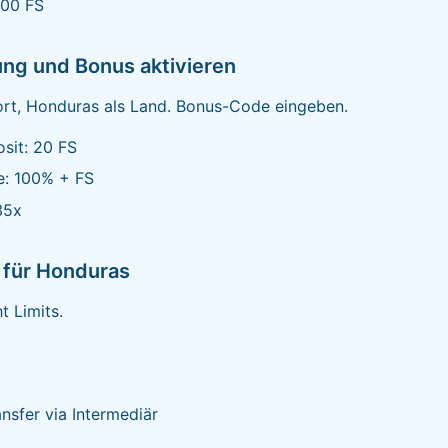
 100 FS
ung und Bonus aktivieren
ort, Honduras als Land. Bonus-Code eingeben.
sit: 20 FS
: 100% + FS
35x
 für Honduras
 Limits.
nsfer via Intermediär