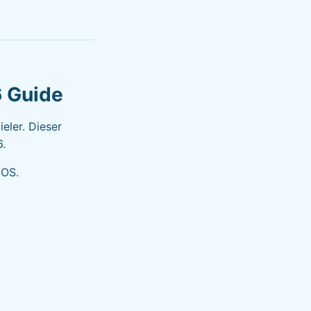
6 Guide
eler. Dieser
6.
iOS.