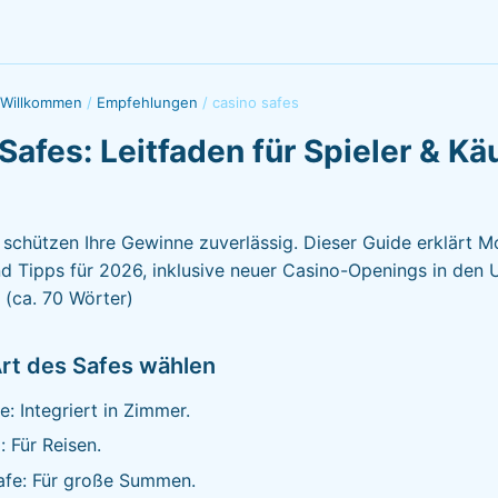
 Willkommen
/
Empfehlungen
/
casino safes
Safes: Leitfaden für Spieler & Kä
schützen Ihre Gewinne zuverlässig. Dieser Guide erklärt Mo
und Tipps für 2026, inklusive neuer Casino-Openings in den 
! (ca. 70 Wörter)
 Art des Safes wählen
e: Integriert in Zimmer.
: Für Reisen.
afe: Für große Summen.