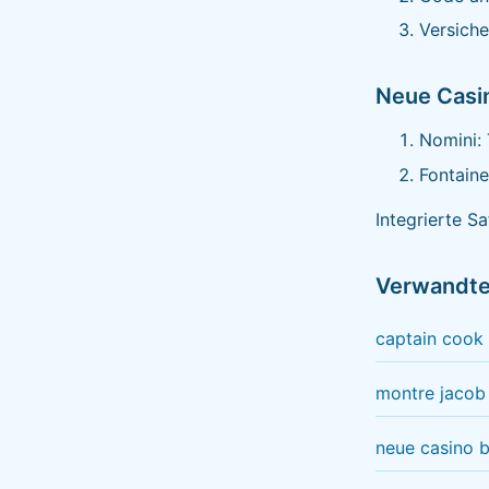
Versiche
Neue Casi
Nomini:
Fontaine
Integrierte S
Verwandt
captain cook 
montre jacob 
neue casino 