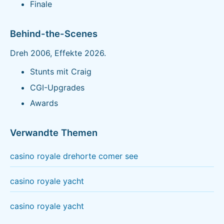
Finale
Behind-the-Scenes
Dreh 2006, Effekte 2026.
Stunts mit Craig
CGI-Upgrades
Awards
Verwandte Themen
casino royale drehorte comer see
casino royale yacht
casino royale yacht