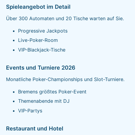
Spieleangebot im Detail
Über 300 Automaten und 20 Tische warten auf Sie.
Progressive Jackpots
Live-Poker-Room
VIP-Blackjack-Tische
Events und Turniere 2026
Monatliche Poker-Championships und Slot-Turniere.
Bremens größtes Poker-Event
Themenabende mit DJ
VIP-Partys
Restaurant und Hotel