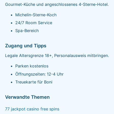
Gourmet-Küche und angeschlossenes 4-Sterne-Hotel.
Michelin-Sterne-Koch
24/7 Room Service
Spa-Bereich
Zugang und Tipps
Legale Altersgrenze 18+, Personalausweis mitbringen.
Parken kostenlos
Öffnungszeiten: 12-4 Uhr
Treuekarte für Boni
Verwandte Themen
77 jackpot casino free spins