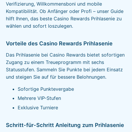
Verifizierung, Willkommensboni und mobile
Kompatibilität. Ob Anfänger oder Profi – unser Guide
hilft Ihnen, das beste Casino Rewards Prihlasenie zu
wählen und sofort loszulegen.
Vorteile des Casino Rewards Prihlasenie
Das Prihlasenie bei Casino Rewards bietet sofortigen
Zugang zu einem Treueprogramm mit sechs
Statusstufen. Sammeln Sie Punkte bei jedem Einsatz
und steigen Sie auf für bessere Belohnungen.
Sofortige Punktevergabe
Mehrere VIP-Stufen
Exklusive Turniere
Schritt-für-Schritt Anleitung zum Prihlasenie