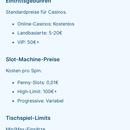
Eintrittsgebühren
Standardpreise für Casinos.
Online-Casinos: Kostenlos
Landbasierte: 5-20€
VIP: 50€+
Slot-Machine-Preise
Kosten pro Spin.
Penny-Slots: 0,01€
High-Limit: 100€+
Progressive: Variabel
Tischspiel-Limits
Min/Max-Einsätze.