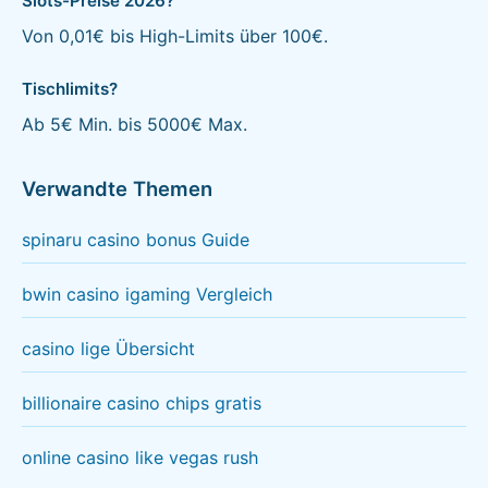
Slots-Preise 2026?
Von 0,01€ bis High-Limits über 100€.
Tischlimits?
Ab 5€ Min. bis 5000€ Max.
Verwandte Themen
spinaru casino bonus Guide
bwin casino igaming Vergleich
casino lige Übersicht
billionaire casino chips gratis
online casino like vegas rush