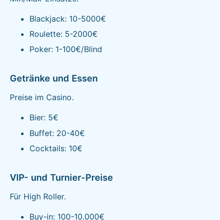
Blackjack: 10-5000€
Roulette: 5-2000€
Poker: 1-100€/Blind
Getränke und Essen
Preise im Casino.
Bier: 5€
Buffet: 20-40€
Cocktails: 10€
VIP- und Turnier-Preise
Für High Roller.
Buy-in: 100-10.000€