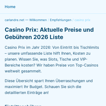
Home
carlandre.net — Willkommen
/
Empfehlungen
/
casino prix
Casino Prix: Aktuelle Preise und
Gebühren 2026 Liste
Casino Prix im Jahr 2026: Von Eintritt bis Tischlimits
– unsere umfassende Liste hilft Ihnen, Kosten zu
planen. Wissen Sie, was Slots, Tische und VIP-
Bereiche kosten? Wir haben Preise von Top-Casinos
weltweit gesammelt.
Diese Übersicht spart Ihnen Überraschungen und
maximiert Ihr Budget. Schauen Sie sich die
detaillierten Einträge an!