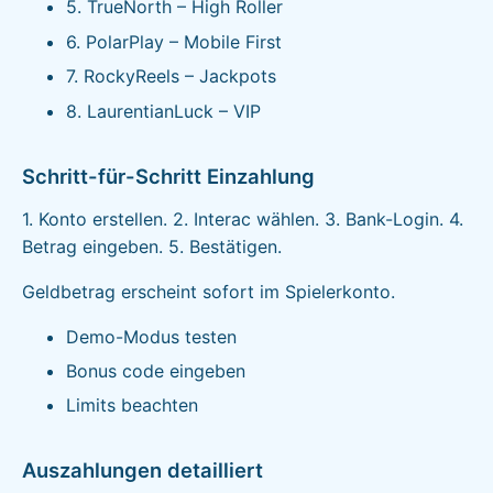
5. TrueNorth – High Roller
6. PolarPlay – Mobile First
7. RockyReels – Jackpots
8. LaurentianLuck – VIP
Schritt-für-Schritt Einzahlung
1. Konto erstellen. 2. Interac wählen. 3. Bank-Login. 4.
Betrag eingeben. 5. Bestätigen.
Geldbetrag erscheint sofort im Spielerkonto.
Demo-Modus testen
Bonus code eingeben
Limits beachten
Auszahlungen detailliert