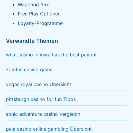
Wagering 35x
Free Play Optionen
Loyalty-Programme
Verwandte Themen
what casino in iowa has the best payout
zombie casino game
vegas royal casino Übersicht
pittsburgh casino for fun Tipps
sonic adventure casino Vergleich
pala casino online gambling Übersicht