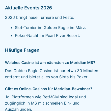
Aktuelle Events 2026
2026 bringt neue Turniere und Feste.
Slot-Turnier im Golden Eagle im März.
Poker-Nacht im Pearl River Resort.
Häufige Fragen
Welches Casino ist am nächsten zu Meridian MS?
Das Golden Eagle Casino ist nur etwa 30 Minuten
entfernt und bietet alles von Slots bis Poker.
Gibt es Online-Casinos für Meridian-Bewohner?
Ja, Plattformen wie BetMGM sind legal und
zugänglich in MS mit schnellen Ein- und
Auszahlungen.