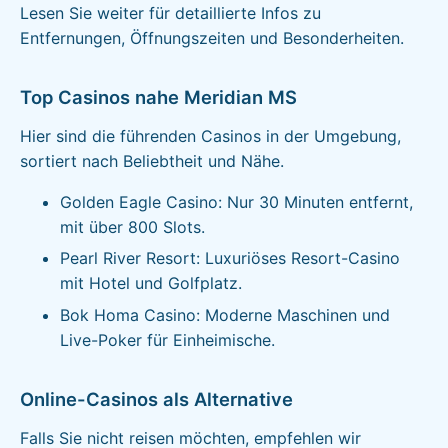
Lesen Sie weiter für detaillierte Infos zu
Entfernungen, Öffnungszeiten und Besonderheiten.
Top Casinos nahe Meridian MS
Hier sind die führenden Casinos in der Umgebung,
sortiert nach Beliebtheit und Nähe.
Golden Eagle Casino: Nur 30 Minuten entfernt,
mit über 800 Slots.
Pearl River Resort: Luxuriöses Resort-Casino
mit Hotel und Golfplatz.
Bok Homa Casino: Moderne Maschinen und
Live-Poker für Einheimische.
Online-Casinos als Alternative
Falls Sie nicht reisen möchten, empfehlen wir