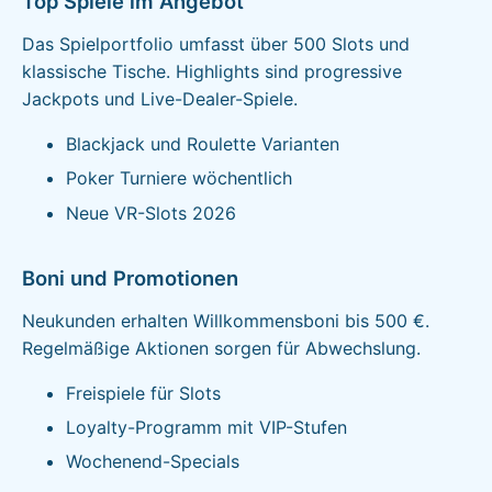
Top Spiele im Angebot
Das Spielportfolio umfasst über 500 Slots und
klassische Tische. Highlights sind progressive
Jackpots und Live-Dealer-Spiele.
Blackjack und Roulette Varianten
Poker Turniere wöchentlich
Neue VR-Slots 2026
Boni und Promotionen
Neukunden erhalten Willkommensboni bis 500 €.
Regelmäßige Aktionen sorgen für Abwechslung.
Freispiele für Slots
Loyalty-Programm mit VIP-Stufen
Wochenend-Specials