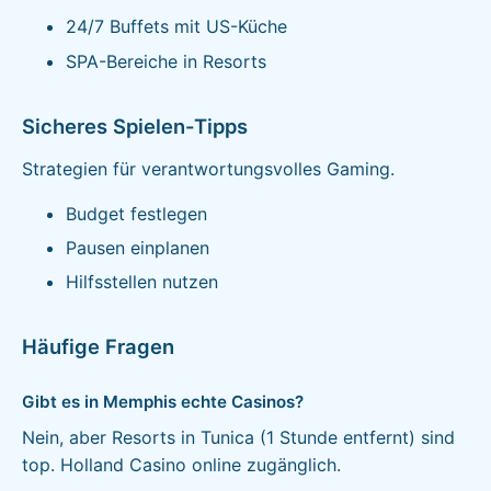
24/7 Buffets mit US-Küche
SPA-Bereiche in Resorts
Sicheres Spielen-Tipps
Strategien für verantwortungsvolles Gaming.
Budget festlegen
Pausen einplanen
Hilfsstellen nutzen
Häufige Fragen
Gibt es in Memphis echte Casinos?
Nein, aber Resorts in Tunica (1 Stunde entfernt) sind
top. Holland Casino online zugänglich.