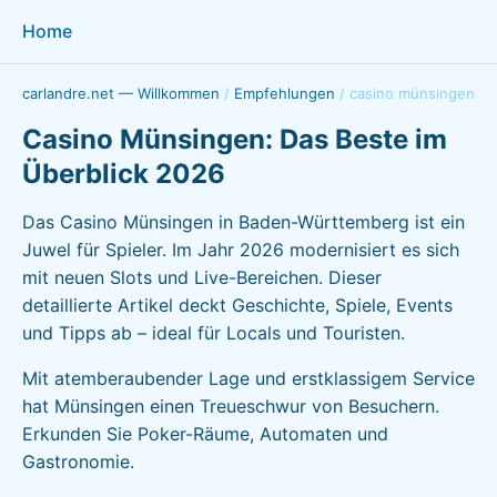
Home
carlandre.net — Willkommen
/
Empfehlungen
/
casino münsingen
Casino Münsingen: Das Beste im
Überblick 2026
Das Casino Münsingen in Baden-Württemberg ist ein
Juwel für Spieler. Im Jahr 2026 modernisiert es sich
mit neuen Slots und Live-Bereichen. Dieser
detaillierte Artikel deckt Geschichte, Spiele, Events
und Tipps ab – ideal für Locals und Touristen.
Mit atemberaubender Lage und erstklassigem Service
hat Münsingen einen Treueschwur von Besuchern.
Erkunden Sie Poker-Räume, Automaten und
Gastronomie.