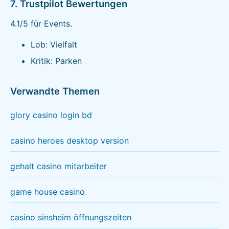
7. Trustpilot Bewertungen
4.1/5 für Events.
Lob: Vielfalt
Kritik: Parken
Verwandte Themen
glory casino login bd
casino heroes desktop version
gehalt casino mitarbeiter
game house casino
casino sinsheim öffnungszeiten