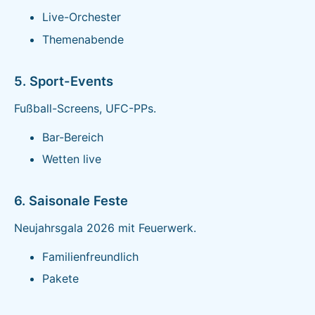
Live-Orchester
Themenabende
5. Sport-Events
Fußball-Screens, UFC-PPs.
Bar-Bereich
Wetten live
6. Saisonale Feste
Neujahrsgala 2026 mit Feuerwerk.
Familienfreundlich
Pakete