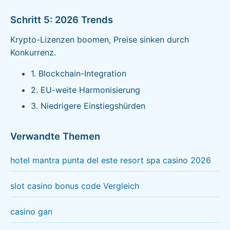
Schritt 5: 2026 Trends
Krypto-Lizenzen boomen, Preise sinken durch
Konkurrenz.
1. Blockchain-Integration
2. EU-weite Harmonisierung
3. Niedrigere Einstiegshürden
Verwandte Themen
hotel mantra punta del este resort spa casino 2026
slot casino bonus code Vergleich
casino gan