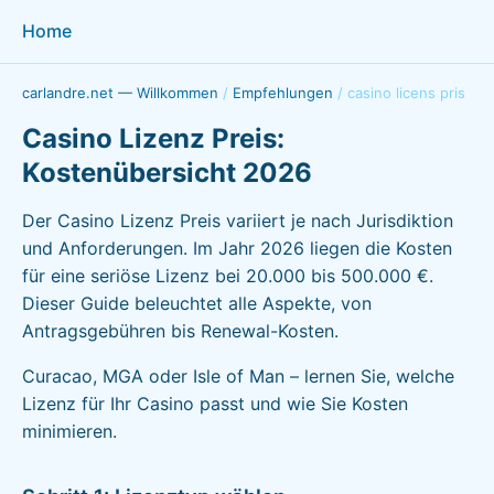
Home
carlandre.net — Willkommen
/
Empfehlungen
/
casino licens pris
Casino Lizenz Preis:
Kostenübersicht 2026
Der Casino Lizenz Preis variiert je nach Jurisdiktion
und Anforderungen. Im Jahr 2026 liegen die Kosten
für eine seriöse Lizenz bei 20.000 bis 500.000 €.
Dieser Guide beleuchtet alle Aspekte, von
Antragsgebühren bis Renewal-Kosten.
Curacao, MGA oder Isle of Man – lernen Sie, welche
Lizenz für Ihr Casino passt und wie Sie Kosten
minimieren.