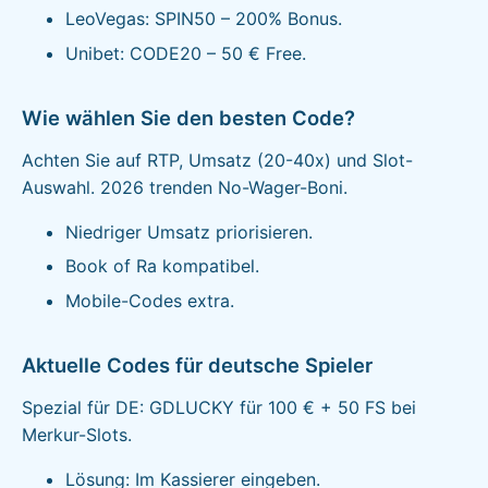
LeoVegas: SPIN50 – 200% Bonus.
Unibet: CODE20 – 50 € Free.
Wie wählen Sie den besten Code?
Achten Sie auf RTP, Umsatz (20-40x) und Slot-
Auswahl. 2026 trenden No-Wager-Boni.
Niedriger Umsatz priorisieren.
Book of Ra kompatibel.
Mobile-Codes extra.
Aktuelle Codes für deutsche Spieler
Spezial für DE: GDLUCKY für 100 € + 50 FS bei
Merkur-Slots.
Lösung: Im Kassierer eingeben.