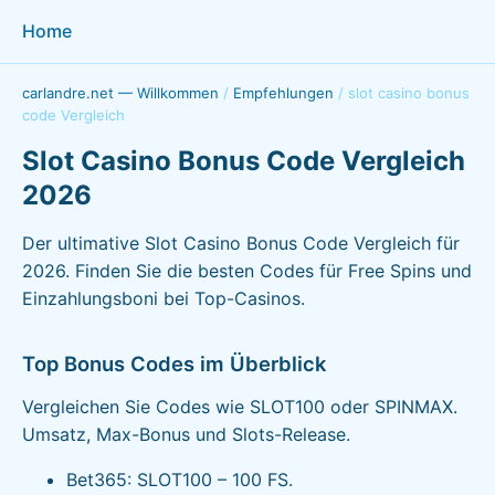
Home
carlandre.net — Willkommen
/
Empfehlungen
/
slot casino bonus
code Vergleich
Slot Casino Bonus Code Vergleich
2026
Der ultimative Slot Casino Bonus Code Vergleich für
2026. Finden Sie die besten Codes für Free Spins und
Einzahlungsboni bei Top-Casinos.
Top Bonus Codes im Überblick
Vergleichen Sie Codes wie SLOT100 oder SPINMAX.
Umsatz, Max-Bonus und Slots-Release.
Bet365: SLOT100 – 100 FS.